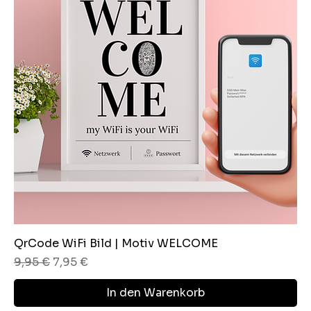
QrCode WiFi Bild | Motiv WELCOME
Standardpreis
Sale-Preis
9,95 €
7,95 €
In den Warenkorb