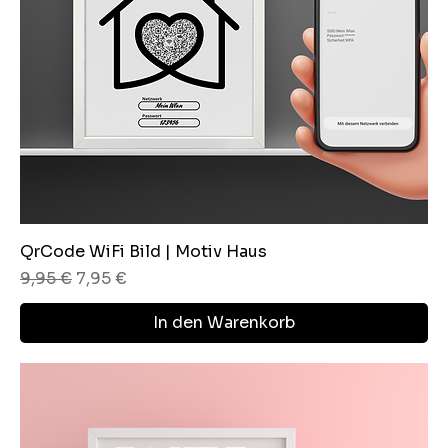
QrCode WiFi Bild | Motiv Haus
Standardpreis
Sale-Preis
9,95 €
7,95 €
In den Warenkorb