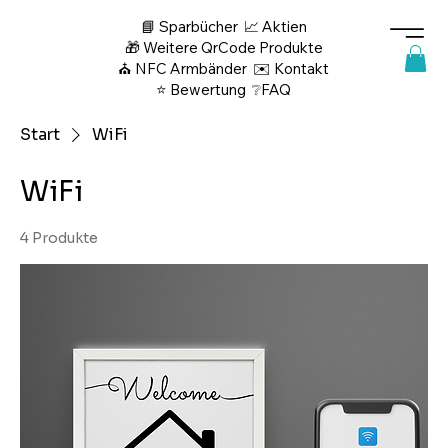
📘 Sparbücher
📈 Aktien
🎁 Weitere QrCode Produkte
⛪ NFC Armbänder
✉️ Kontakt
⭐ Bewertung
❔FAQ
Start
WiFi
WiFi
4 Produkte