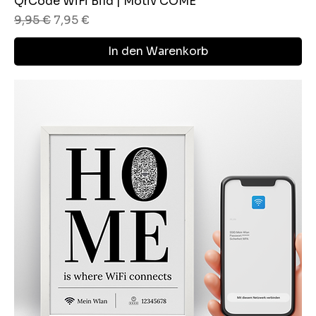
QrCode WiFi Bild | Motiv COME
Standardpreis
Sale-Preis
9,95 €
7,95 €
In den Warenkorb