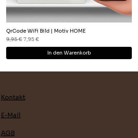
QrCode WiFi Bild | Motiv HOME
Standardpreis
Sale-Preis
9,95 €
7,95 €
In den Warenkorb
Kontakt
E-Mail
AGB