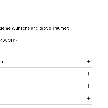
 kleine Wünsche und große Träume")
ARBUCH")
en
e