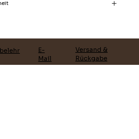
heit
Versand &
E-
belehr
Rückgabe
Mail