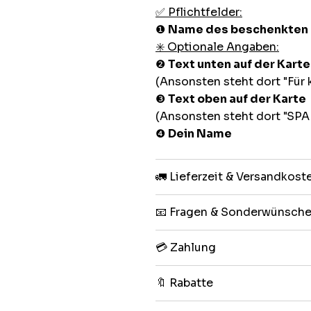
✅ Pflichtfelder:
❶
Name des beschenkten
✳️ Optionale Angaben:
❷
Text unten auf der Karte
(Ansonsten steht dort "Für
❸
Text oben auf der Karte
(Ansonsten steht dort "SP
❹
Dein Name
🚛 Lieferzeit & Versandkost
📧 Fragen & Sonderwünsch
💳 Zahlung
🔖 Rabatte