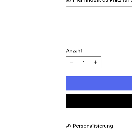
✍️ Hier findest du Platz für 
Bis
zu
200
Zeichen.
Anzahl
✍️ Personalisierung