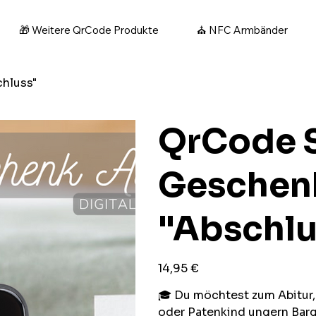
🎁 Weitere QrCode Produkte
⛪ NFC Armbänder
hluss"
QrCode 
Geschen
"Abschlu
Preis
14,95 €
🎓 Du möchtest zum Abitur, 
oder Patenkind ungern Barg