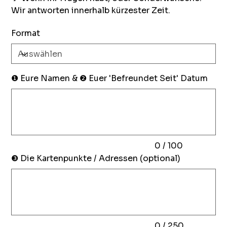
Wir antworten innerhalb kürzester Zeit.
Format
❶ Eure Namen & ❷ Euer 'Befreundet Seit' Datum
Bis
zu
100
Zeichen.
0 / 100
❸ Die Kartenpunkte / Adressen (optional)
Bis
zu
250
Zeichen.
0 / 250