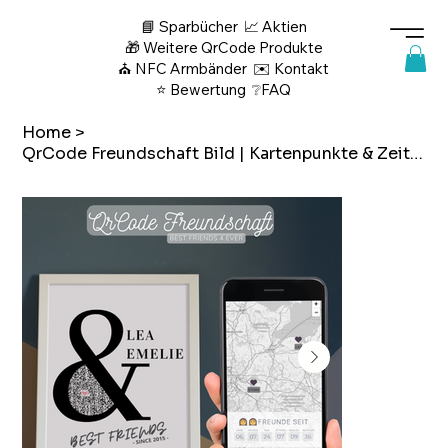
📘 Sparbücher
📈 Aktien
🎁 Weitere QrCode Produkte
⛪ NFC Armbänder
✉️ Kontakt
⭐ Bewertung
❔FAQ
Home
>
QrCode Freundschaft Bild | Kartenpunkte & Zeitrechner