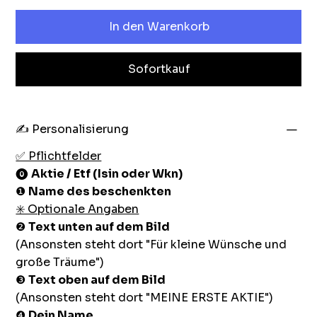
In den Warenkorb
Sofortkauf
✍️ Personalisierung
✅ Pflichtfelder
⓿
Aktie / Etf (Isin oder Wkn)
❶
Name des beschenkten
✳️ Optionale Angaben
❷
Text unten auf dem Bild
(Ansonsten steht dort "Für kleine Wünsche und
große Träume")
❸
Text oben auf dem Bild
(Ansonsten steht dort "MEINE ERSTE AKTIE")
❹
Dein Name