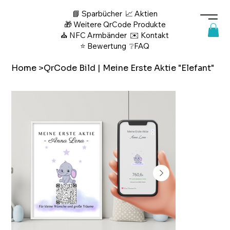
📘 Sparbücher
📈 Aktien
🎁 Weitere QrCode Produkte
⛪ NFC Armbänder
✉️ Kontakt
⭐ Bewertung
❔FAQ
Home
>
QrCode Bild | Meine Erste Aktie "Elefant"